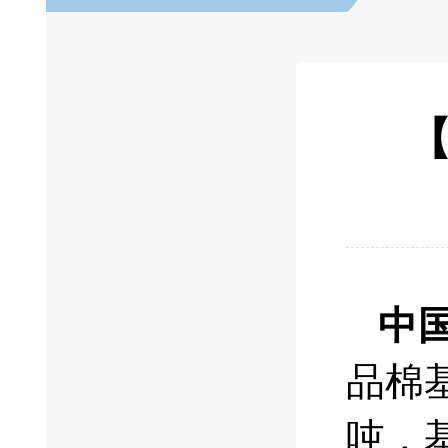
【
中
品棉基
吨，基