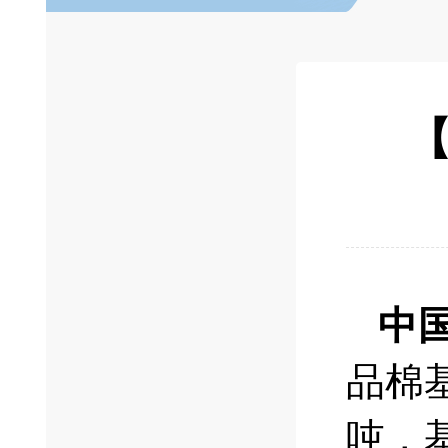
【
中
品棉基
吨，基