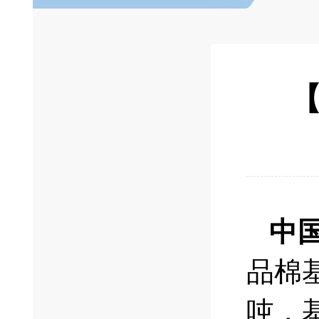
【
中
品棉基
吨，基