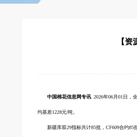
【资源
中国棉花信息网专讯
2026年06月01日
均基差1228元/吨。
新疆库双29指标共计85批，CF609合约85