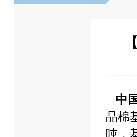
【
中
品棉基
吨，基