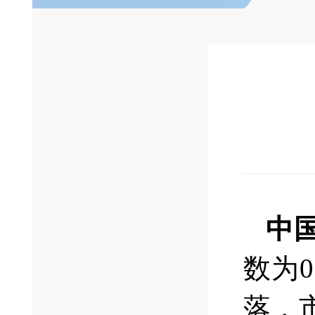
中
数为
落，