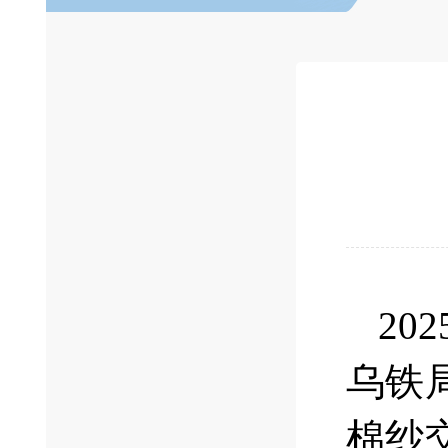
2
乌铁
棉纱