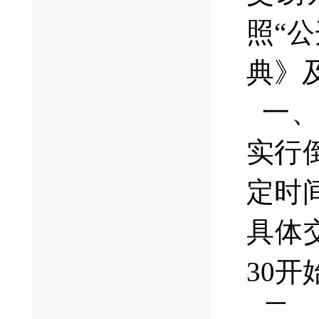
照“
典》
一、
实行
定时
具体交
30
二、