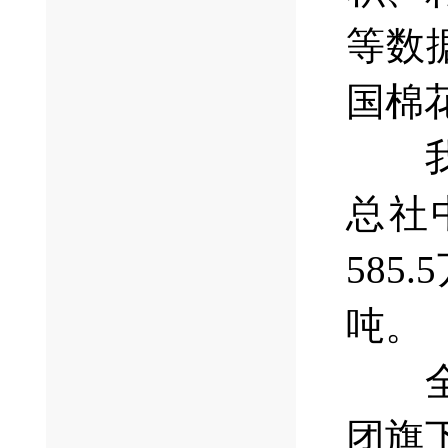
等数
国棉
我国
总社
58
吨。
全国
团旗