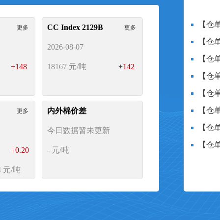
贷，助力涉棉企业在复杂的经
【仓单
CC Index 2129B
更多
更多
营。
【仓单
2026-08-07
【仓单
+148
18167
元/吨
+142
【仓单
【仓单
【仓单
内外棉价差
更多
【仓单
今日数据暂未更新
【仓单
+0.20
-
元/吨
 元/吨
完善，不断加强与国内各大型
目前已拥有网上操作与线下运
CY Index C32S
更多
出疆棉
资方式，在满足广大涉棉企业