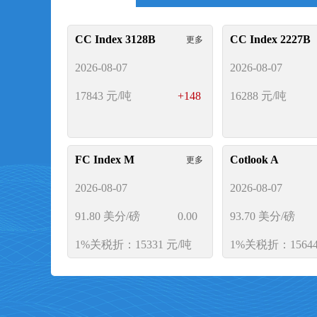
CC Index 3128B
CC Index 2227B
更多
2026-08-07
2026-08-07
17843
元/吨
+148
16288
元/吨
FC Index M
Cotlook A
更多
2026-08-07
2026-08-07
供应链金融
91.80
美分/磅
0.00
93.70
美分/磅
1%关税折：15331 元/吨
1%关税折：15644
交易市场供应链金融服务板块经过近二十年的发展和
银行合作，专注于开发更适合涉棉企业的融资方式。
CY Index C32S
F
更多
行、远期订单与现货贸易相结合的多种融资渠道和融