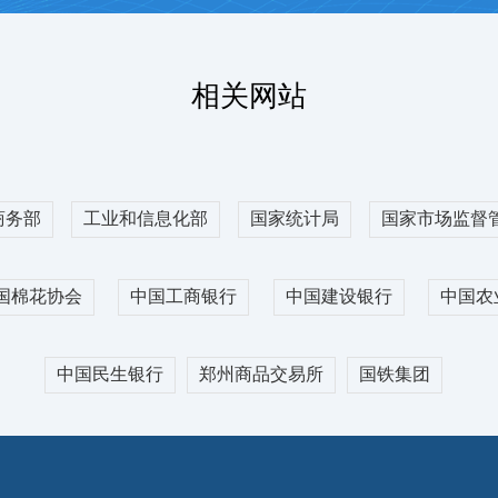
026-08-07
出疆棉
高了业务办理效率。
出疆棉
2996
元/吨
+16
出疆棉
相关网站
出疆棉
08-07
棉纺PMI
出疆棉
0
2026-03
出疆棉
商务部
工业和信息化部
国家统计局
国家市场监督
64.02
31.17
更多
出疆棉
0
国棉花协会
中国工商银行
中国建设银行
中国农
CY611
中国民生银行
郑州商品交易所
国铁集团
【资源
与中国铁路乌鲁木齐局集团有限
2026-08-07
【资源
为客户提供出疆棉铁路“门到
1800
+95
22655
元/吨
+10
险、货物在途跟踪、公铁联运
【资源
1700
户既能实现全疆棉花铁路自助
【资源