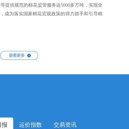
等提供规范的棉花监管服务达5000多万吨，实现全
管，成为落实国家棉花宏观政策的得力抓手和引导棉
了在线匹配买卖双方供求信息，在线见证合同、在线
货贸易环节履约保障难题，确保货款、货权同步流
日报
运价指数
交易资讯
，系统衔接监管银行、存储仓库进行确权、确费、确