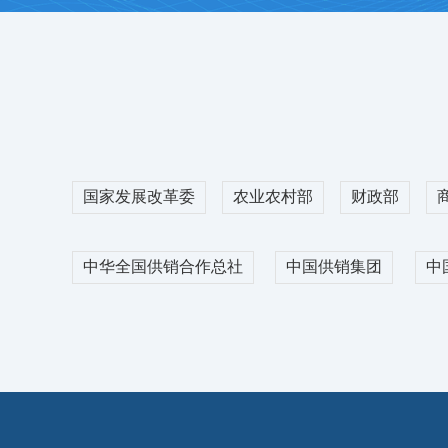
2026-08-07
2
不同业务需求的同时，大大降低了企业融资成本，提
23437
元/吨
+10
2
涤纶短纤
2026-08-07
T32S
2026-
7500
元/吨
+135
12600
元/吨
国家发展改革委
农业农村部
财政部
粘胶短纤
R30S
更多
14300
元/吨
0
18080
元/吨
中华全国供销合作总社
中国供销集团
中
物流综合服务
ICE
CF609
交易市场积极响应国家出台的“公转铁”相关政策， 
2026-08-07
2026-08-07
公司加强战略合作，建立全疆棉花铁路发运体系，
84.40
美分/磅
+1.24
16215
元/吨
门”运输服务。搭建集在线申请发运、足额陆运一切
等功能为一体的棉花铁路智慧物流系统。客户足不出