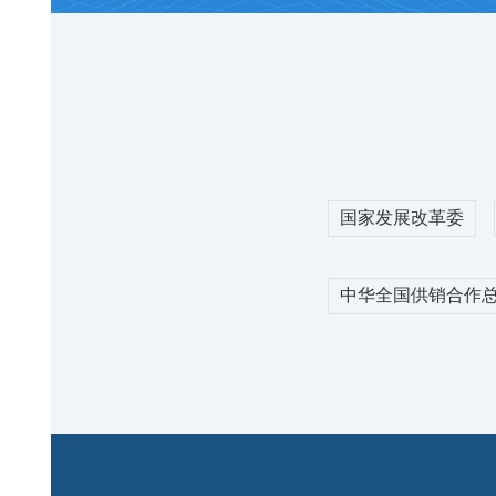
2026-08-07
不同业务需求的同时
23437
元/吨
涤纶短纤
2026
7500
元/吨
国家发展改革委
粘胶短纤
14300
元/吨
中华全国供销合作
物流综合服务
ICE
交易市场积极响应国
2026-08-07
公司加强战略合作，
84.40
美分/磅
门”运输服务。搭建
等功能为一体的棉花