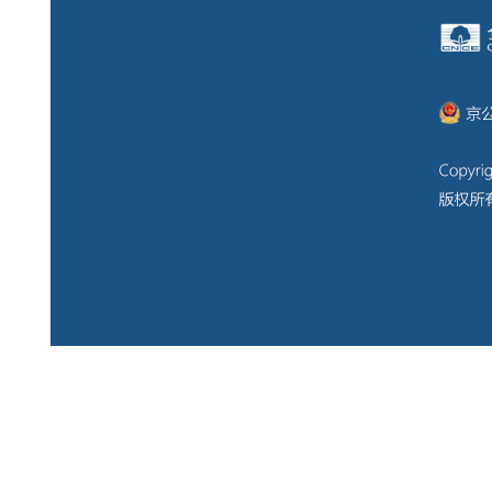
发运。
国际期现价差
2026-08-07
10.54
美分/磅
BCO中国棉花产消
总供应
其中：期
总需求
其中：纺